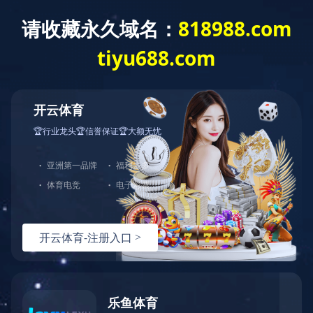
华体会体育
今天是
欢迎访问华体会体育-华体会（中国） 网站！